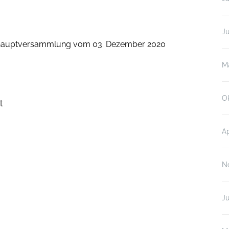
Ju
shauptversammlung vom 03. Dezember 2020
M
O
t
Ap
N
Ju