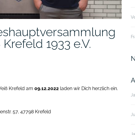
Ve
reshauptversammlung
Fr
Krefeld 1933 e.V.
N
A
eiß Krefeld am
09.12.2022
laden wir Dich herzlich ein.
J
nstr. 57, 47798 Krefeld
Ju
J