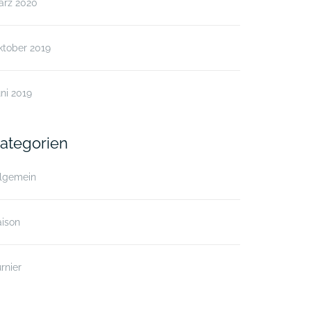
ärz 2020
ktober 2019
ni 2019
ategorien
llgemein
aison
rnier