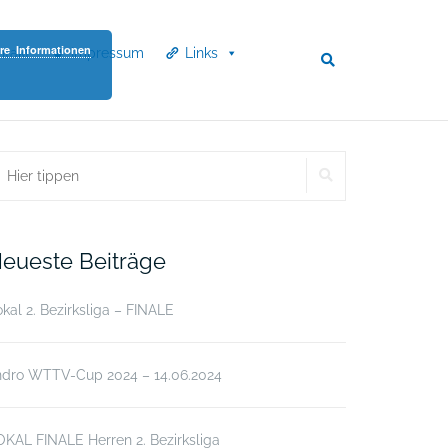
re Informationen
ntakt
Impressum
Links
SUCHEN
uchen
ch:
eueste Beiträge
kal 2. Bezirksliga – FINALE
ndro WTTV-Cup 2024 – 14.06.2024
KAL FINALE Herren 2. Bezirksliga