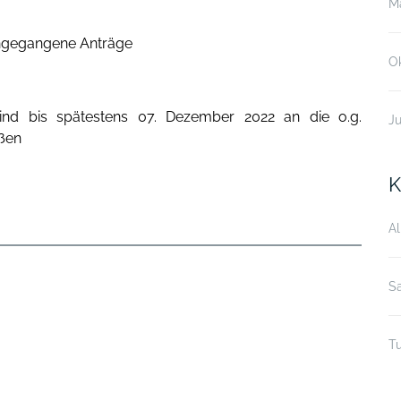
M
ingegangene Anträge
O
nd bis spätestens 07. Dezember 2022 an die o.g.
Ju
ßen​
K
A
S
Tu