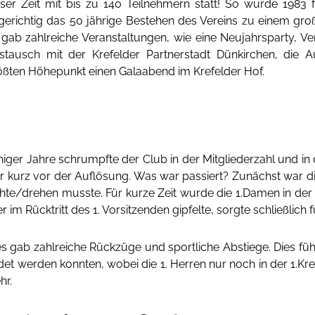
eser Zeit mit bis zu 140 Teilnehmern statt! So wurde 1983 f
lgerichtig das 50 jährige Bestehen des Vereins zu einem gr
 gab zahlreiche Veranstaltungen, wie eine Neujahrsparty, Ve
stausch mit der Krefelder Partnerstadt Dünkirchen, die A
ößten Höhepunkt einen Galaabend im Krefelder Hof.
 weniger Jahre schrumpfte der Club in der Mitgliederzahl und
r kurz vor der Auflösung. Was war passiert? Zunächst war d
hte/drehen musste. Für kurze Zeit wurde die 1.Damen in der
im Rücktritt des 1. Vorsitzenden gipfelte, sorgte schließlich fü
s gab zahlreiche Rückzüge und sportliche Abstiege. Dies füh
t werden konnten, wobei die 1. Herren nur noch in der 1.Kreis
hr.