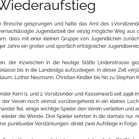
Wiederaufstieg
die Bresche gesprungen und hatte das Amt des 1.Vorsitze
 vernachlässigte Jugendarbeit der einzig mögliche Weg aus d
m, dass mit einer kleinen Gruppe von Jugendlichen zunäch
r Jahre ein großer und sportlich erfolgreicher Jugendbereic
ein, der inzwischen in die heutige Stätte Lindenstrasse
sklasse bis in die Landesliga aufzusteigen. In dieser Zeit v
Glaum, Lothar Neumann, Christian Kindler bis hin zu Stephan 
der Kern (1. und 2. Vorsitzender und Kassenwart) seit 1998 im
 der Verein noch einmal vorübergehend in ein kleines Loch,
ander fiel, einige wichtige Spieler den Verein verließen und
ieder die Wende. Drei Spieler kehrten in die damals nur n
er punktueller Verstärkungen, direkt zwei Aufstiege in Folge.