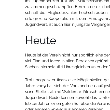
Im Jugendbereich trat als „Seiteneinsteigeri
zusammengeschrumpften Bereich neu zu beleb
schnell die Mitgliederzahlen hochschrauben
erfolgreiche Kooperation mit dem Arndtgymnas
Jugendwart, ist auch hier in jüngster Vergang
Heute
Heute ist der Verein nicht nur sportlich eine d
viel Elan und Ideen in allen Bereichen geführ
Sachen Internetauftritt ihresgleichen unter den 
Trotz begrenzter finanzieller Möglichkeiten gel
Jahre 2009 hat sich der Vorstand neu aufgest
seine Stelle trat mit Waldemar Pitrasch ein 
Jugendwart. Beide kennen sowohl das Umfeld 
letzten Jahren einen guten Ruf über die Verei
oder anderen Spieler aus anderen Vereinen.