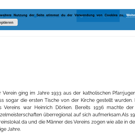
 weitere Nutzung der Seite stimmst du der Verwendung von Cookies zu.
Weite
Aktuelles
Mannschaften
rund um BW
Ko
ptieren
r Verein ging im Jahre 1933 aus der katholischen Pfarrjugen
ss sogar die ersten Tische von der Kirche gestellt wurden. E
s Vereins war Heinrich Dörken. Bereits 1936 machte de
nzelmeisterschaften überregional auf sich aufmerksam.Als 1
reinslokal da und die Männer des Vereins zogen wie alle in d
ige Jahre.