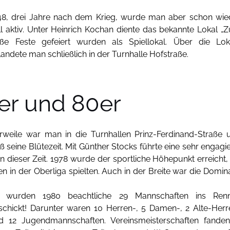
48, drei Jahre nach dem Krieg, wurde man aber schon wie
ll aktiv. Unter Heinrich Kochan diente das bekannte Lokal „
e Feste gefeiert wurden als Spiellokal. Über die Lok
dete man schließlich in der Turnhalle Hofstraße.
er und 80er
erweile war man in die Turnhallen Prinz-Ferdinand-Straße 
eine Blütezeit. Mit Günther Stocks führte eine sehr engagie
n dieser Zeit. 1978 wurde der sportliche Höhepunkt erreicht, 
en in der Oberliga spielten. Auch in der Breite war die Domin
 wurden 1980 beachtliche 29 Mannschaften ins Ren
schickt! Darunter waren 10 Herren-, 5 Damen-, 2 Alte-Herr
d 12 Jugendmannschaften. Vereinsmeisterschaften fanden