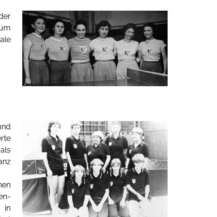
der
Zum
ale
und
rte
als
anz
nen
en-
 in