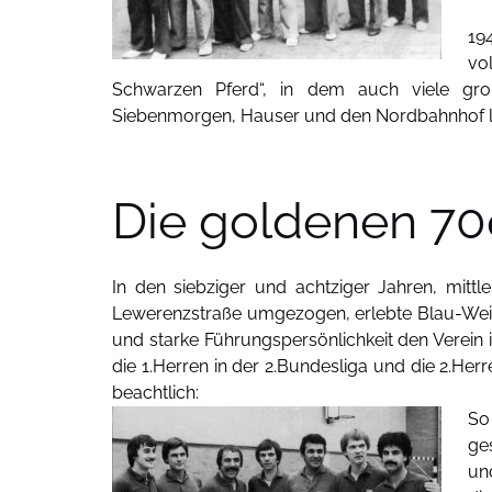
19
vo
Schwarzen Pferd“, in dem auch viele groß
Siebenmorgen, Hauser und den Nordbahnhof lan
Die goldenen 70
In den siebziger und achtziger Jahren, mittl
Lewerenzstraße umgezogen, erlebte Blau-Weiß s
und starke Führungspersönlichkeit den Verein i
die 1.Herren in der 2.Bundesliga und die 2.Herr
beachtlich:
So
ge
un