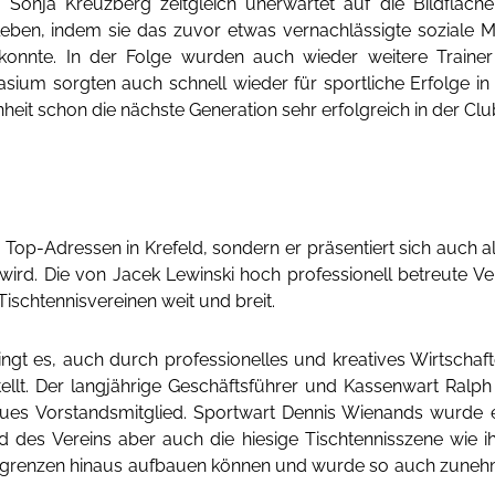
n“ Sonja Kreuzberg zeitgleich unerwartet auf die Bildfläch
en, indem sie das zuvor etwas vernachlässigte soziale Mi
 konnte. In der Folge wurden auch wieder weitere Trainer
ium sorgten auch schnell wieder für sportliche Erfolge i
enheit schon die nächste Generation sehr erfolgreich in der
er Top-Adressen in Krefeld, sondern er präsentiert sich auch a
t wird. Die von Jacek Lewinski hoch professionell betreute
Tischtennisvereinen weit und breit.
ingt es, auch durch professionelles und kreatives Wirtschafte
ellt. Der langjährige Geschäftsführer und Kassenwart Ralp
neues Vorstandsmitglied. Sportwart Dennis Wienands wurde
des Vereins aber auch die hiesige Tischtennisszene wie ih
nsgrenzen hinaus aufbauen können und wurde so auch zunehme