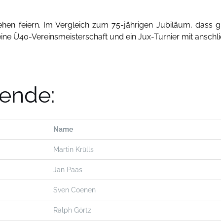
ehen feiern. Im Vergleich zum 75-jährigen Jubiläum, dass g
als eine Ü40-Vereinsmeisterschaft und ein Jux-Turnier mit ans
zende:
Name
Martin Krülls
Jan Paas
Sven Coenen
Ralph Görtz