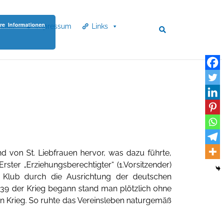
re Informationen
ntakt
Impressum
Links
d von St. Liebfrauen hervor, was dazu führte,
rster „Erziehungsberechtigter“ (1.Vorsitzender)
r Klub durch die Ausrichtung der deutschen
939 der Krieg begann stand man plötzlich ohne
en Krieg. So ruhte das Vereinsleben naturgemäß