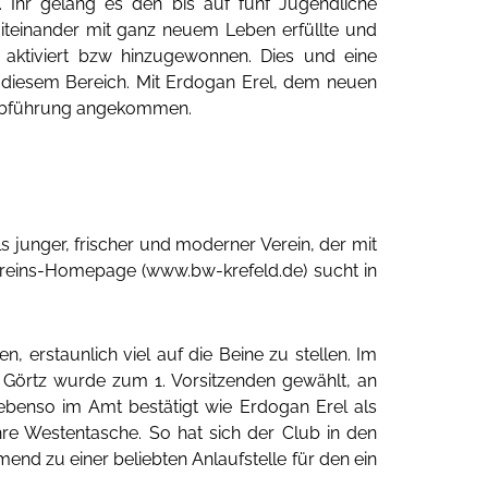
e. Ihr gelang es den bis auf fünf Jugendliche
teinander mit ganz neuem Leben erfüllte und
 aktiviert bzw hinzugewonnen. Dies und eine
n diesem Bereich. Mit Erdogan Erel, dem neuen
 Clubführung angekommen.
ls junger, frischer und moderner Verein, der mit
 Vereins-Homepage (www.bw-krefeld.de) sucht in
n, erstaunlich viel auf die Beine zu stellen. Im
h Görtz wurde zum 1. Vorsitzenden gewählt, an
 ebenso im Amt bestätigt wie Erdogan Erel als
re Westentasche. So hat sich der Club in den
nd zu einer beliebten Anlaufstelle für den ein