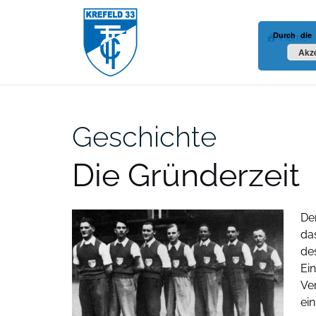
Zum
Inhalt
Durch die
Home
springen
Akze
Geschichte
Die Gründerzeit
De
da
de
Ei
Ve
ein